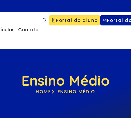
Portal do aluno
Portal d
ículas
Contato
Ensino Médio
HOME
ENSINO MÉDIO